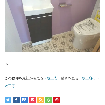
ito
この物件を最初から見る
→竣工①
続きを見る
→竣工③
，
→
竣工④