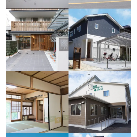
O様邸
大手通りオフィス
木造2階建て 5LDK＋ﾕｰﾃｨﾘﾃ
SRC造10階建 オフィスビル
ｨｰ
改修
ゲストハウス KeFU stay
A様邸
& lounge
木造2階建て 3LDK＋畳ｺｰﾅｰ
S造3階建 ゲストハウス
（3帖）