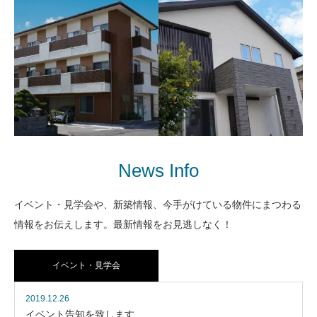
ふわり
F様邸リノベーション工事
住宅型有料老人ホーム
フルリノベーション 耐震・断
熱改修 バリアフリー
News Info
イベント・見学会や、新築情報、今手がけている物件にまつわる
情報をお伝えします。最新情報をお見逃しなく！
S様邸
ふれあいホーム なない
木造２階建て 2世帯住宅
ろ
4LLDK+サンルーフ
イベント・見学会
障害福祉サービス（共同生活
援助）
2019.12.26
イベント告知を致します