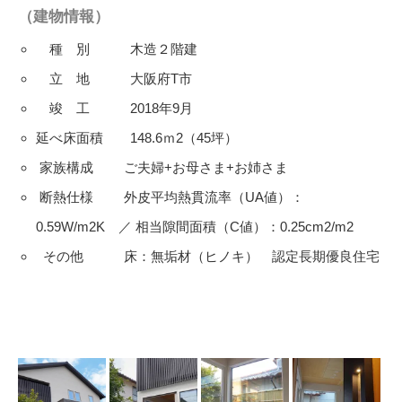
（建物情報）
種 別 木造２階建
立 地 大阪府T市
竣 工 2018年9月
延べ床面積 148.6ｍ2（45坪）
家族構成 ご夫婦+お母さま+お姉さま
断熱仕様 外皮平均熱貫流率（UA値）：
0.59W/m2K ／ 相当隙間面積（C値）：0.25cm2/m2
その他 床：無垢材（ヒノキ） 認定長期優良住宅