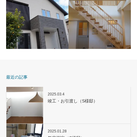
O様邸
A様邸
木造2階建て 5LDK＋ﾕｰﾃｨﾘﾃ
木造2階建て 3LDK＋畳ｺｰﾅｰ
ｨｰ
（3帖）
最近の記事
K様邸
S様邸
木造2階建+PH 3LDK
2025.03.4
木造２階建て 2世帯住宅
竣工・お引渡し（S様邸）
4LLDK+サンルーフ
2025.01.28