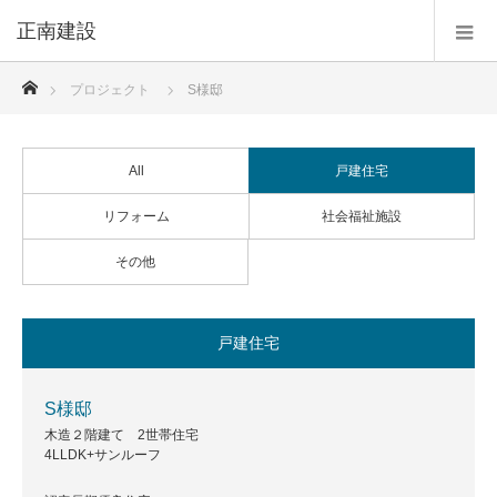
正南建設
ホーム
プロジェクト
S様邸
All
戸建住宅
リフォーム
社会福祉施設
その他
戸建住宅
S様邸
木造２階建て 2世帯住宅
4LLDK+サンルーフ