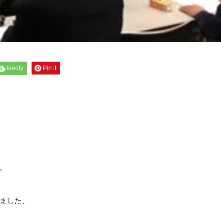
feedly
Pin it
。
ました、