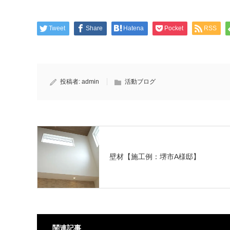
Tweet
Share
Hatena
Pocket
RSS
投稿者:
admin
活動ブログ
壁材【施工例：堺市A様邸】
関連記事