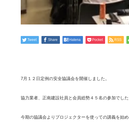
Tweet
Share
Hatena
Pocket
RSS
7月１２日定例の安全協議会を開催しました。
協力業者、正南建設社員と会員総勢４５名の参加でした
今期の協議会よりプロジェクターを使っての講義を始め