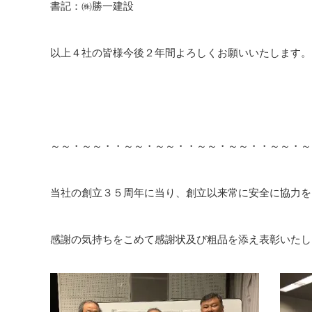
書記：㈱勝一建設
以上４社の皆様今後２年間よろしくお願いいたします。
～～・～～・・～～・～～・・～～・～～・・～～・～
当社の創立３５周年に当り、創立以来常に安全に協力を
感謝の気持ちをこめて感謝状及び粗品を添え表彰いたし