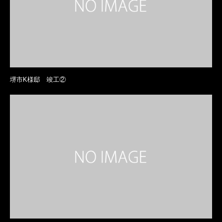
堺市K様邸 竣工②